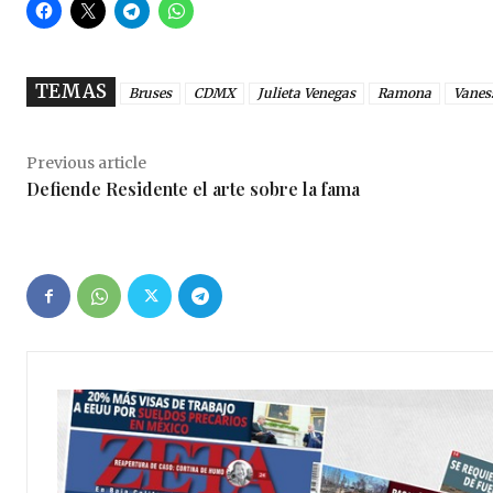
TEMAS
Bruses
CDMX
Julieta Venegas
Ramona
Vanes
Previous article
Defiende Residente el arte sobre la fama