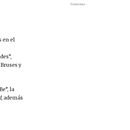
-Publicidad -
 en el
des”,
 Bruses y
e”, la
d
, además