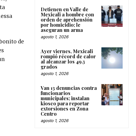
ta
Detienen en Valle de
Mexicali a hombre con
nessa
orden de aprehensión
por homicidio; le
aseguran un arma
agosto 1, 2026
bonito de
es
Ayer viernes, Mexicali
rompió récord de calor
un
al alcanzar los 49.3
grados
agosto 1, 2026
Van 13 denuncias contra
funcionarios
municipales; instalan
kiosco para reportar
extorsiones en Zona
Centro
agosto 1, 2026