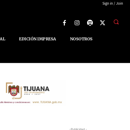
Sign in / Join
AL
EDICIÓN IMPRESA
NOSOTROS
-Publicidad -