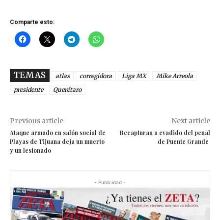
Comparte esto:
TEMAS
atlas
corregidora
Liga MX
Mike Arreola
presidente
Querétaro
Previous article
Next article
Ataque armado en salón social de
Recapturan a evadido del penal
Playas de Tijuana deja un muerto
de Puente Grande
y un lesionado
- Publicidad -