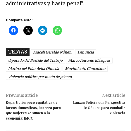
administrativas y hasta penal”.
Comparte esto:
TEMAS
Araceli Geraldo Núñez.
Denuncia
diputado del Partido del Trabajo
Marco Antonio Blásquez
Marina del Pilar Ávila Olmeda
Movimiento Ciudadano
violencia política por razón de género
Previous article
Next article
Repartición poco equitativa de
Lanzan Policía con Perspectiva
tareas domésticas, barrera para
de Género para combatir
que mujeres se sumen a la
violencia
economía: IMCO