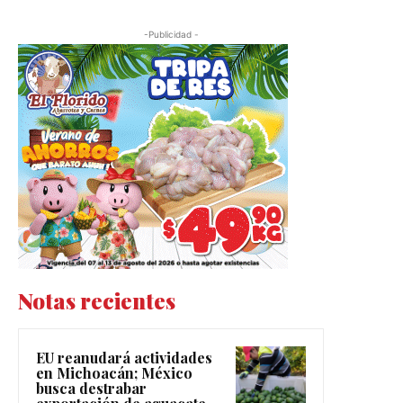
-Publicidad -
Notas recientes
EU reanudará actividades
en Michoacán; México
busca destrabar