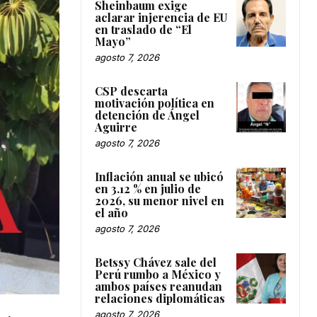
Sheinbaum exige
aclarar injerencia de EU
en traslado de “El
Mayo”
agosto 7, 2026
CSP descarta
motivación política en
detención de Ángel
Aguirre
agosto 7, 2026
Inflación anual se ubicó
en 3.12 % en julio de
2026, su menor nivel en
el año
agosto 7, 2026
Betssy Chávez sale del
Perú rumbo a México y
ambos países reanudan
relaciones diplomáticas
agosto 7, 2026