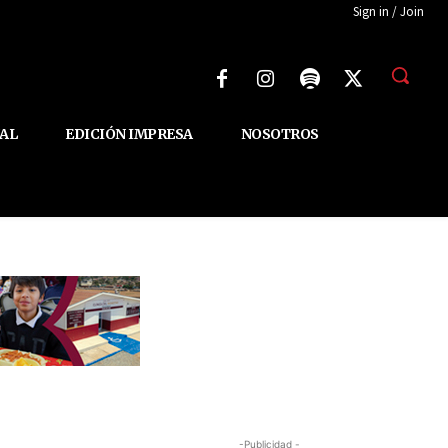
Sign in / Join
AL
EDICIÓN IMPRESA
NOSOTROS
-Publicidad -