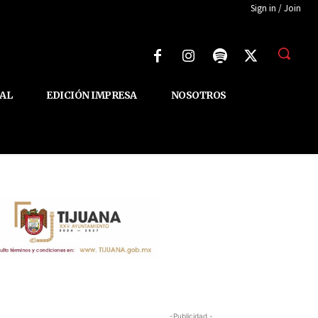
Sign in / Join
AL
EDICIÓN IMPRESA
NOSOTROS
-Publicidad -