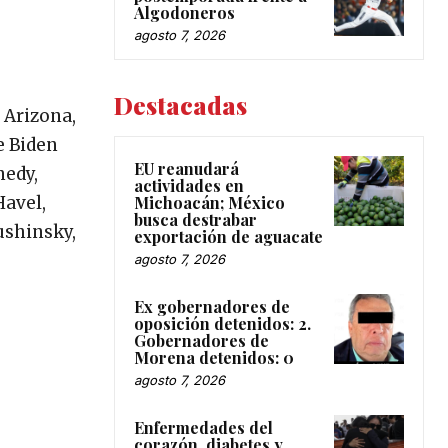
Algodoneros
agosto 7, 2026
Destacadas
 Arizona,
e Biden
EU reanudará
nedy,
actividades en
Michoacán; México
Havel,
busca destrabar
ushinsky,
exportación de aguacate
agosto 7, 2026
Ex gobernadores de
oposición detenidos: 2.
Gobernadores de
Morena detenidos: 0
agosto 7, 2026
Enfermedades del
corazón, diabetes y