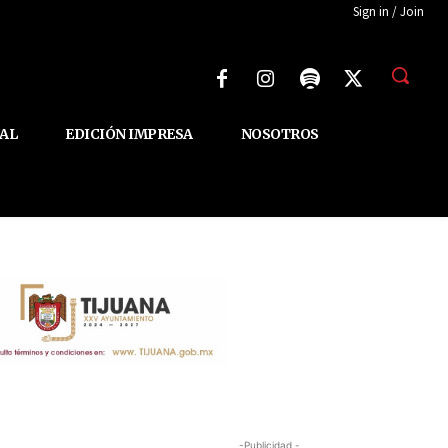
Sign in / Join
AL
EDICIÓN IMPRESA
NOSOTROS
-Publicidad -