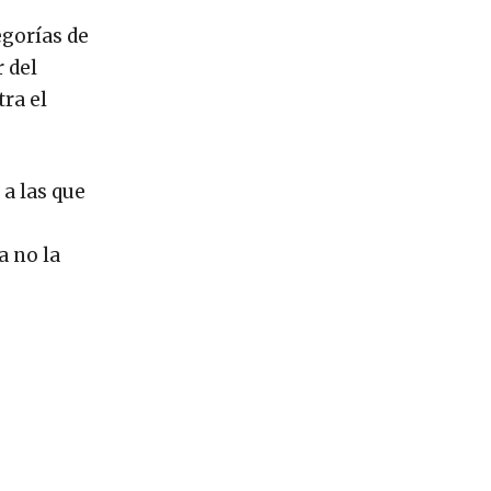
egorías de
r del
tra el
a las que
a no la