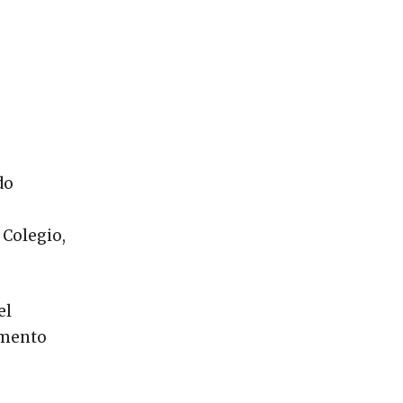
do
 Colegio,
el
umento