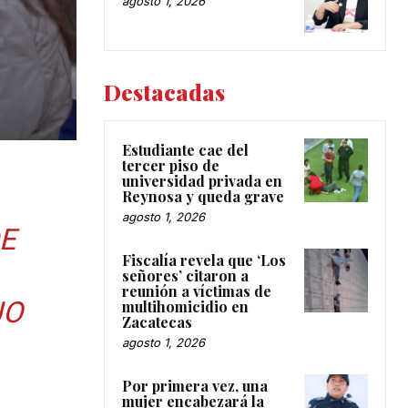
agosto 1, 2026
Destacadas
Estudiante cae del
tercer piso de
universidad privada en
Reynosa y queda grave
agosto 1, 2026
E
Fiscalía revela que ‘Los
señores’ citaron a
reunión a víctimas de
JO
multihomicidio en
Zacatecas
agosto 1, 2026
Por primera vez, una
mujer encabezará la