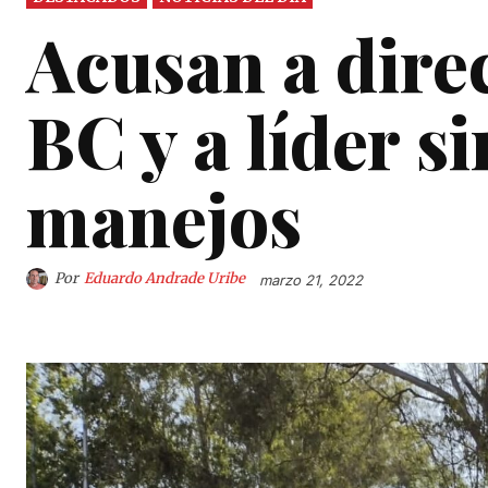
Acusan a dire
BC y a líder s
manejos
Por
Eduardo Andrade Uribe
marzo 21, 2022