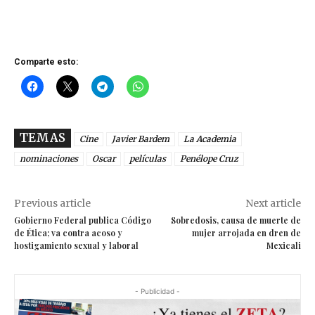
Comparte esto:
TEMAS
Cine
Javier Bardem
La Academia
nominaciones
Oscar
películas
Penélope Cruz
Previous article
Next article
Gobierno Federal publica Código
Sobredosis, causa de muerte de
de Ética; va contra acoso y
mujer arrojada en dren de
hostigamiento sexual y laboral
Mexicali
- Publicidad -