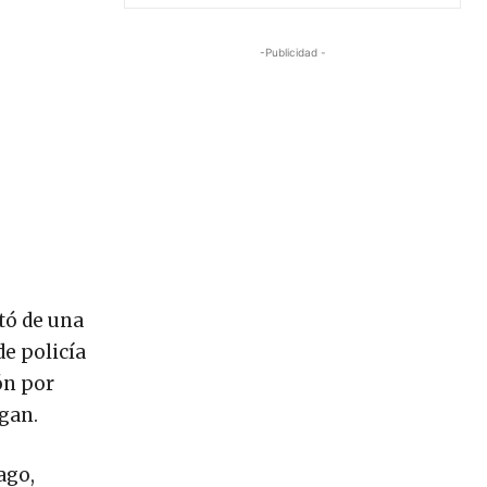
-Publicidad -
tó de una
de policía
ón por
ogan.
ago,