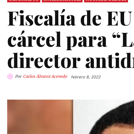
Fiscalía de EU
cárcel para “L
director anti
Por
Carlos Álvarez Acevedo
febrero 8, 2022