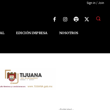
Sign in / Join
AL
EDICIÓN IMPRESA
NOSOTROS
-Publicidad -