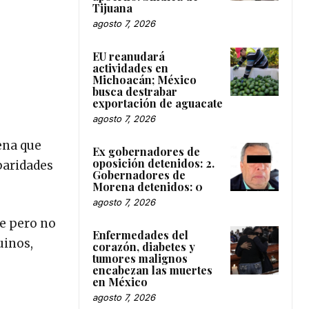
Tijuana
agosto 7, 2026
EU reanudará
actividades en
Michoacán; México
busca destrabar
exportación de aguacate
agosto 7, 2026
ena que
Ex gobernadores de
oposición detenidos: 2.
paridades
Gobernadores de
Morena detenidos: 0
agosto 7, 2026
te pero no
Enfermedades del
uinos,
corazón, diabetes y
tumores malignos
encabezan las muertes
en México
agosto 7, 2026