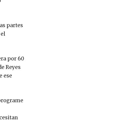
o
las partes
 el
era por 60
 de Reyes
e ese
 programe
cesitan