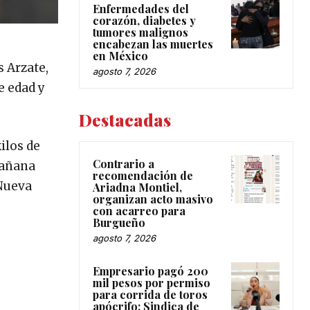
Enfermedades del
corazón, diabetes y
tumores malignos
encabezan las muertes
en México
s Arzate,
agosto 7, 2026
e edad y
Destacadas
ilos de
Contrario a
mañana
recomendación de
 Nueva
Ariadna Montiel,
organizan acto masivo
con acarreo para
Burgueño
agosto 7, 2026
Empresario pagó 200
mil pesos por permiso
para corrida de toros
apócrifo: Sindica de