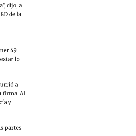
, dijo, a
 8D de la
ener 49
estar lo
urrió a
 firma. Al
cía y
as partes