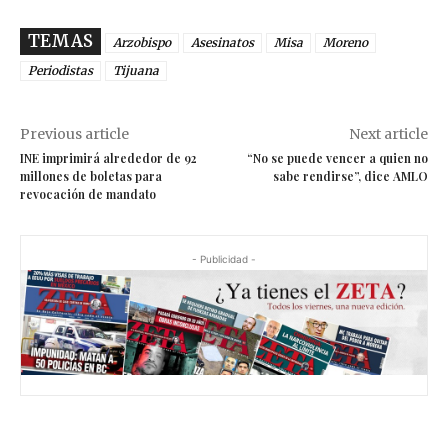
TEMAS
Arzobispo
Asesinatos
Misa
Moreno
Periodistas
Tijuana
Previous article
Next article
INE imprimirá alrededor de 92
“No se puede vencer a quien no
millones de boletas para
sabe rendirse”, dice AMLO
revocación de mandato
- Publicidad -