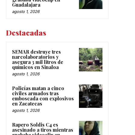
Guadalajara
agosto 1, 2026
Destacadas
SEMAR destruye tres
narcolaboratorios y
asegura 3 mil litros de
químicos en Sinaloa
agosto 1, 2026
Policías matan a cinco
civiles armados tras
emboscada con explosivos
en Zacatecas
agosto 1, 2026
Rapero Soldis C4 es
asesinado a tiros mientras
grababa videoclip en