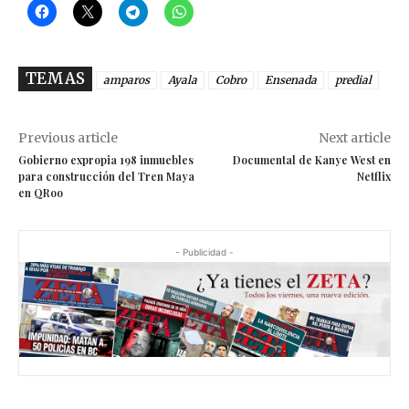
TEMAS
amparos
Ayala
Cobro
Ensenada
predial
Previous article
Next article
Gobierno expropia 198 inmuebles
Documental de Kanye West en
para construcción del Tren Maya
Netflix
en QRoo
- Publicidad -