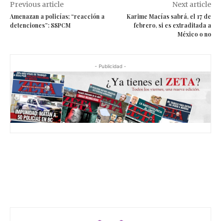
Previous article
Next article
Amenazan a policías; “reacción a
Karime Macías sabrá, el 17 de
detenciones”: SSPCM
febrero, si es extraditada a
México o no
- Publicidad -