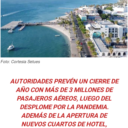
Foto: Cortesia Setues
AUTORIDADES PREVÉN UN CIERRE DE
AÑO CON MÁS DE 3 MILLONES DE
PASAJEROS AÉREOS, LUEGO DEL
DESPLOME POR LA PANDEMIA.
ADEMÁS DE LA APERTURA DE
NUEVOS CUARTOS DE HOTEL,