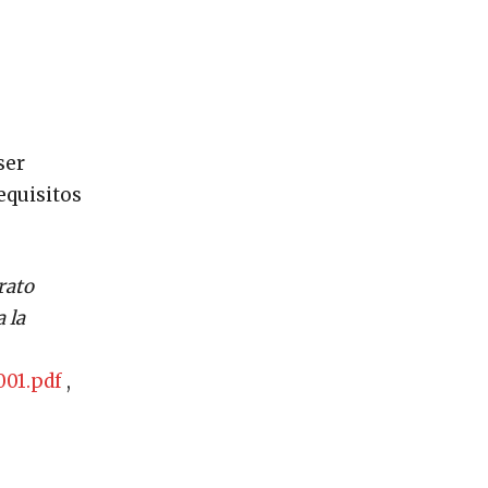
ser
requisitos
rato
 la
001.pdf
,