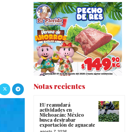
Notas recientes
EU reanudará
actividades en
Michoacán; México
busca destrabar
exportación de aguacate
agosto 7, 2026