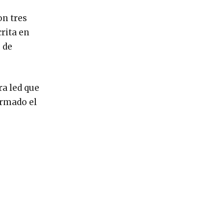
on tres
crita en
 de
ra led que
irmado el