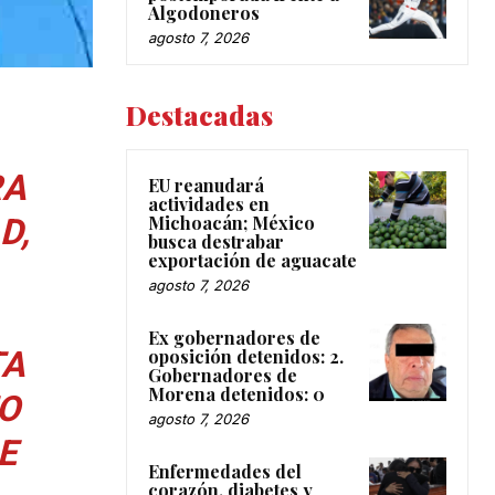
Algodoneros
agosto 7, 2026
Destacadas
RA
EU reanudará
actividades en
D,
Michoacán; México
busca destrabar
exportación de aguacate
agosto 7, 2026
Ex gobernadores de
TA
oposición detenidos: 2.
Gobernadores de
Morena detenidos: 0
O
agosto 7, 2026
E
Enfermedades del
corazón, diabetes y