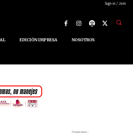
Sign in / Join
AL
EDICIÓN IMPRESA
NOSOTROS
-Publicidad -