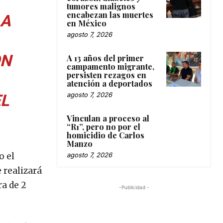
tumores malignos
encabezan las muertes
LA
en México
agosto 7, 2026
ON
A 13 años del primer
campamento migrante,
persisten rezagos en
atención a deportados
agosto 7, 2026
L
Vinculan a proceso al
“R1”, pero no por el
homicidio de Carlos
Manzo
o el
agosto 7, 2026
 realizará
a de 2
-Publicidad -