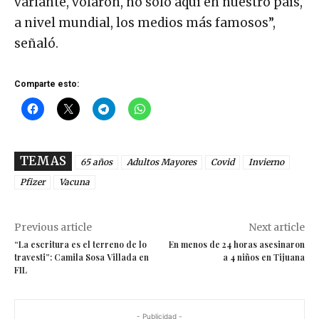
variante, volaron, no sólo aquí en nuestro país,
a nivel mundial, los medios más famosos”,
señaló.
Comparte esto:
TEMAS
65 años
Adultos Mayores
Covid
Invierno
Pfizer
Vacuna
Previous article
Next article
“La escritura es el terreno de lo
En menos de 24 horas asesinaron
travesti”: Camila Sosa Villada en
a 4 niños en Tijuana
FIL
- Publicidad -