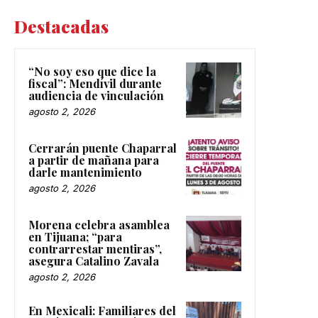
Destacadas
“No soy eso que dice la
fiscal”: Mendívil durante
audiencia de vinculación
agosto 2, 2026
Cerrarán puente Chaparral
a partir de mañana para
darle mantenimiento
agosto 2, 2026
Morena celebra asamblea
en Tijuana; “para
contrarrestar mentiras”,
asegura Catalino Zavala
agosto 2, 2026
En Mexicali: Familiares del