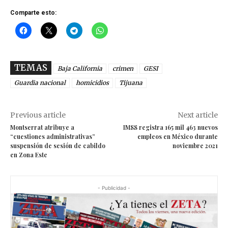
Comparte esto:
TEMAS
Baja California
crimen
GESI
Guardia nacional
homicidios
Tijuana
Previous article
Next article
Montserrat atribuye a
IMSS registra 165 mil 463 nuevos
“cuestiones administrativas”
empleos en México durante
suspensión de sesión de cabildo
noviembre 2021
en Zona Este
- Publicidad -