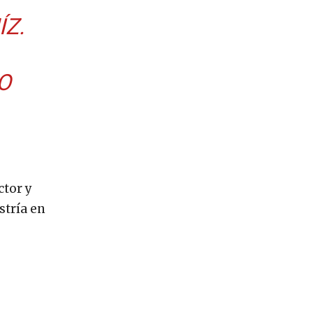
ÍZ.
O
ctor y
stría en