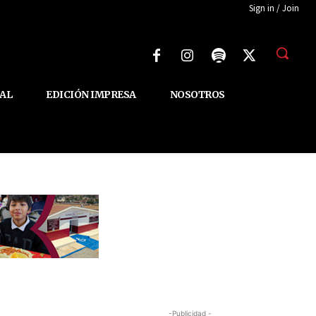
Sign in / Join
AL
EDICIÓN IMPRESA
NOSOTROS
-Publicidad -