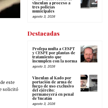
vinculan a proceso a
tres policías
municipales
agosto 3, 2026
Destacadas
Profepa multa a CESPT
y CESPE por plantas de
tratamiento que
incumplen con la norma
agosto 3, 2026
Vinculan al Kado por
portación de arma de
de este
fuego de uso exclusivo
 solicitó
del ejército;
permanecerá en penal
de Yucatán
agosto 3, 2026