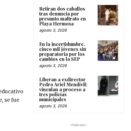
Retiran dos caballos
tras denuncia por
presunto maltrato en
Playa Hermosa
agosto 3, 2026
En la incertidumbre,
cinco mil jóvenes sin
preparatoria por los
cambios en la SEP
agosto 3, 2026
Liberan a exdirector
Pedro Ariel Mendívil;
vinculan a proceso a
educativo
tres policías
municipales
, se fue
agosto 3, 2026
-Publicidad -