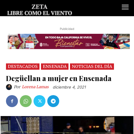
Publicidad
DESTACADOS
ENSENADA
NOTICIAS DEL DÍA
Degüellan a mujer en Ensenada
Por
Lorena Lamas
diciembre 4, 2021