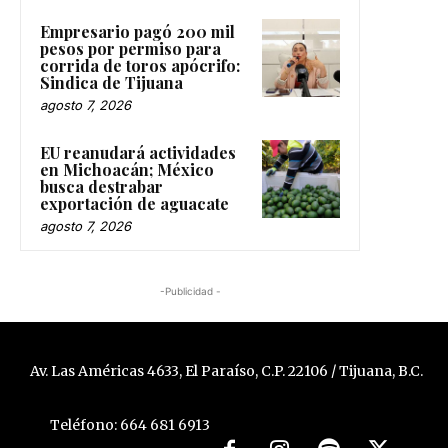
Empresario pagó 200 mil
pesos por permiso para
corrida de toros apócrifo:
Sindica de Tijuana
agosto 7, 2026
EU reanudará actividades
en Michoacán; México
busca destrabar
exportación de aguacate
agosto 7, 2026
-Publicidad -
Av. Las Américas 4633, El Paraíso, C.P. 22106 / Tijuana, B.C.
Teléfono: 664 681 6913