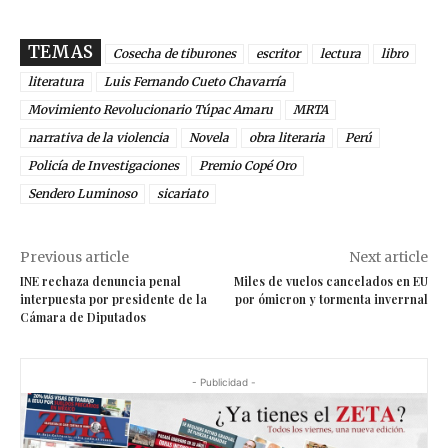
TEMAS
Cosecha de tiburones
escritor
lectura
libro
literatura
Luis Fernando Cueto Chavarría
Movimiento Revolucionario Túpac Amaru
MRTA
narrativa de la violencia
Novela
obra literaria
Perú
Policía de Investigaciones
Premio Copé Oro
Sendero Luminoso
sicariato
Previous article
Next article
INE rechaza denuncia penal
Miles de vuelos cancelados en EU
interpuesta por presidente de la
por ómicron y tormenta inverrnal
Cámara de Diputados
- Publicidad -