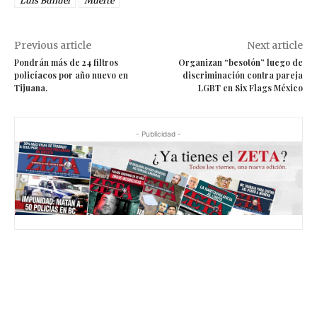
Luis Buñuel
Muerte
Previous article
Next article
Pondrán más de 24 filtros
Organizan “besotón” luego de
policíacos por año nuevo en
discriminación contra pareja
Tijuana.
LGBT en Six Flags México
- Publicidad -