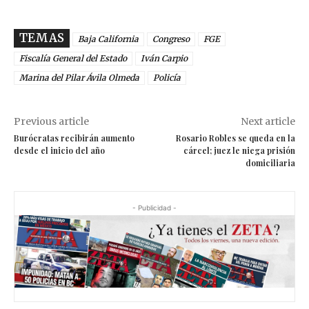
TEMAS
Baja California
Congreso
FGE
Fiscalía General del Estado
Iván Carpio
Marina del Pilar Ávila Olmeda
Policía
Previous article
Next article
Burócratas recibirán aumento
Rosario Robles se queda en la
desde el inicio del año
cárcel; juez le niega prisión
domiciliaria
- Publicidad -