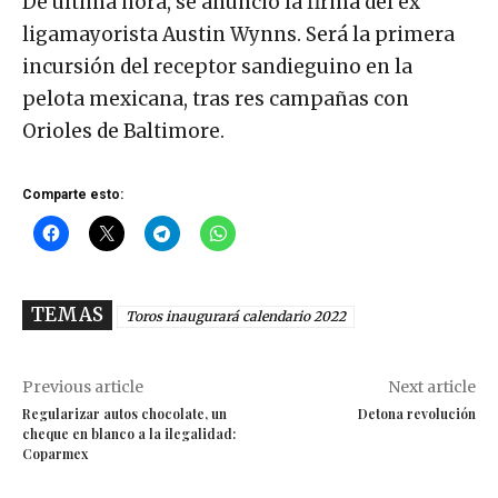
De última hora, se anunció la firma del ex
ligamayorista Austin Wynns. Será la primera
incursión del receptor sandieguino en la
pelota mexicana, tras res campañas con
Orioles de Baltimore.
Comparte esto:
TEMAS
Toros inaugurará calendario 2022
Previous article
Next article
Regularizar autos chocolate, un
Detona revolución
cheque en blanco a la ilegalidad:
Coparmex