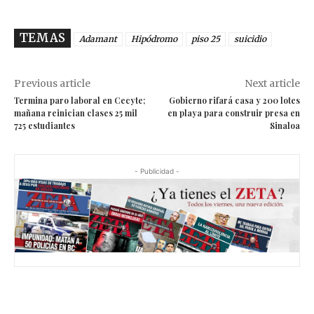
TEMAS
Adamant
Hipódromo
piso 25
suicidio
Previous article
Next article
Termina paro laboral en Cecyte;
Gobierno rifará casa y 200 lotes
mañana reinician clases 25 mil
en playa para construir presa en
725 estudiantes
Sinaloa
- Publicidad -