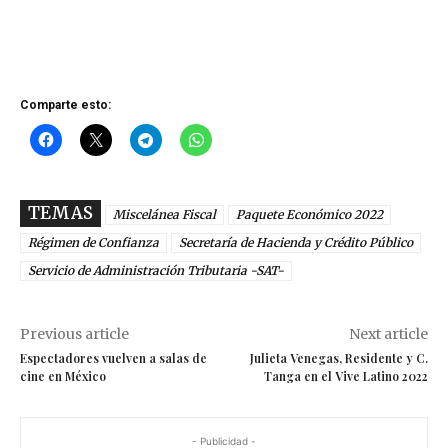
Comparte esto:
TEMAS
Miscelánea Fiscal
Paquete Económico 2022
Régimen de Confianza
Secretaría de Hacienda y Crédito Público
Servicio de Administración Tributaria -SAT-
Previous article
Next article
Espectadores vuelven a salas de
Julieta Venegas, Residente y C.
cine en México
Tanga en el Vive Latino 2022
- Publicidad -