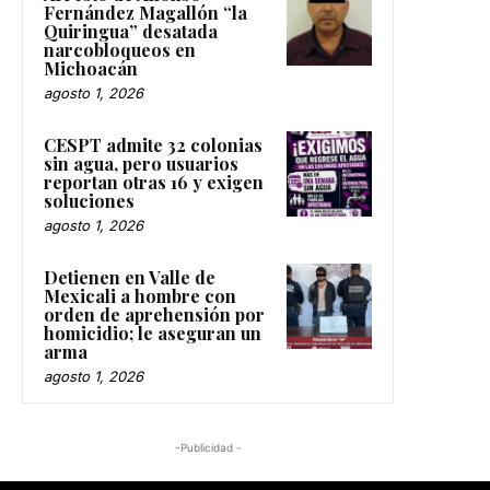
Fernández Magallón “la
Quiringua” desatada
narcobloqueos en
Michoacán
agosto 1, 2026
CESPT admite 32 colonias
sin agua, pero usuarios
reportan otras 16 y exigen
soluciones
agosto 1, 2026
Detienen en Valle de
Mexicali a hombre con
orden de aprehensión por
homicidio; le aseguran un
arma
agosto 1, 2026
-Publicidad -