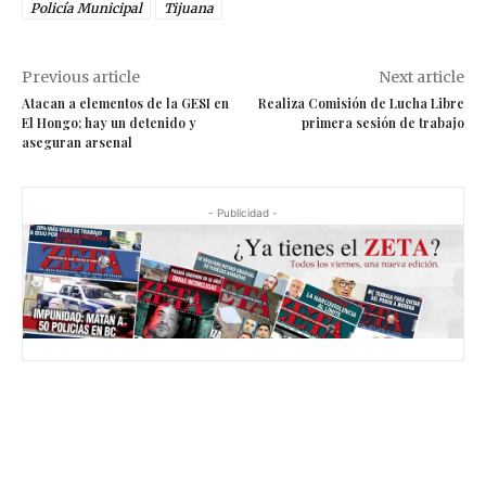
Policía Municipal
Tijuana
Previous article
Next article
Atacan a elementos de la GESI en
Realiza Comisión de Lucha Libre
El Hongo; hay un detenido y
primera sesión de trabajo
aseguran arsenal
- Publicidad -