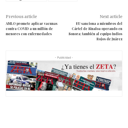
San Miguel de Allende
Tatiana Huezo
Previous article
Next article
AMLO promete aplicar vacunas
EU sanciona a miembros del
contra COVID a un millón de
Cártel de Sinaloa operando en
menores con enfermedades
Sonora; también al equipo Indios
Rojos de Juárez
- Publicidad -