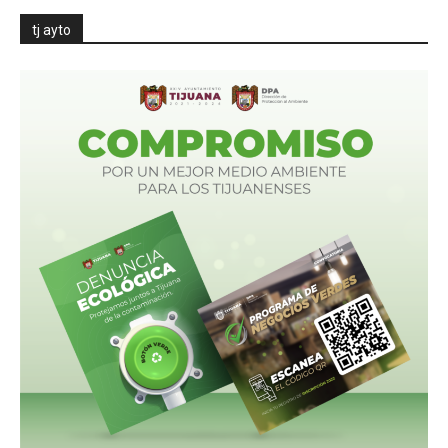
tj ayto