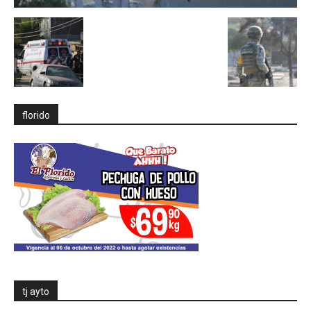
florido
tj ayto