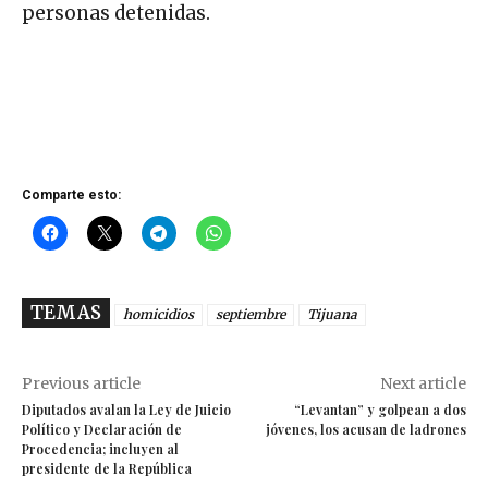
personas detenidas.
Comparte esto:
TEMAS
homicidios
septiembre
Tijuana
Previous article
Next article
Diputados avalan la Ley de Juicio
“Levantan” y golpean a dos
Político y Declaración de
jóvenes, los acusan de ladrones
Procedencia; incluyen al
presidente de la República