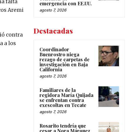
a falta
emergencia con EE.UU.
cos Aremi
agosto 7, 2026
Destacadas
ió contra
a a los
Coordinador
Buenrostro niega
rezago de carpetas de
investigación en Baja
California
agosto 7, 2026
Familiares de la
regidora María Quijada
se enfrentan contra
exescoltas en Tecate
agosto 7, 2026
Rosarito tendría que
cesar a Nora Márquez