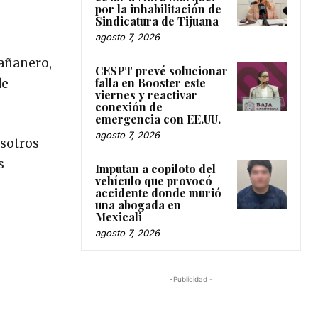
por la inhabilitación de
Sindicatura de Tijuana
agosto 7, 2026
mañanero,
CESPT prevé solucionar
falla en Booster este
de
viernes y reactivar
conexión de
emergencia con EE.UU.
agosto 7, 2026
osotros
s
Imputan a copiloto del
vehículo que provocó
accidente donde murió
una abogada en
Mexicali
agosto 7, 2026
-Publicidad -