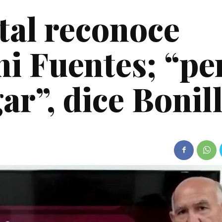
tal reconoce
i Fuentes; “pe
ar”, dice Bonil