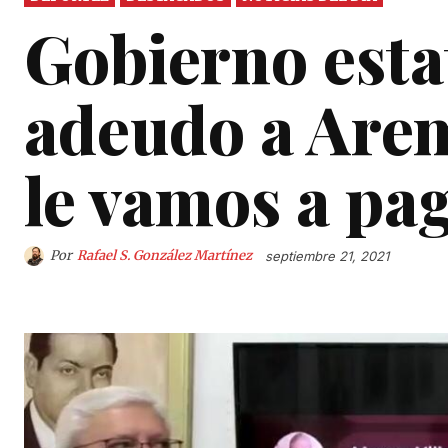
Gobierno esta
adeudo a Arem
le vamos a pag
Por
Rafael S. González Martínez
septiembre 21, 2021