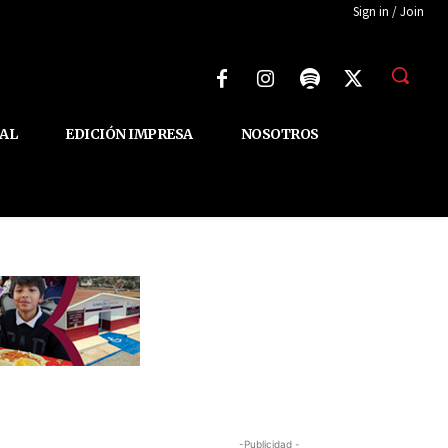
Sign in / Join
AL
EDICIÓN IMPRESA
NOSOTROS
-Publicidad -