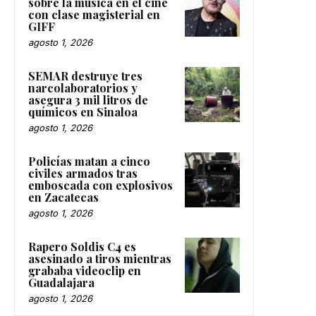
sobre la música en el cine
con clase magisterial en
GIFF
agosto 1, 2026
SEMAR destruye tres
narcolaboratorios y
asegura 3 mil litros de
químicos en Sinaloa
agosto 1, 2026
Policías matan a cinco
civiles armados tras
emboscada con explosivos
en Zacatecas
agosto 1, 2026
Rapero Soldis C4 es
asesinado a tiros mientras
grababa videoclip en
Guadalajara
agosto 1, 2026