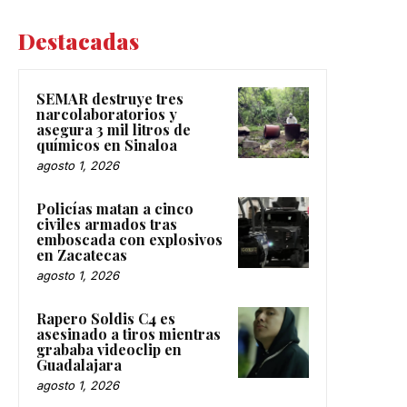
Destacadas
SEMAR destruye tres
narcolaboratorios y
asegura 3 mil litros de
químicos en Sinaloa
agosto 1, 2026
Policías matan a cinco
civiles armados tras
emboscada con explosivos
en Zacatecas
agosto 1, 2026
Rapero Soldis C4 es
asesinado a tiros mientras
grababa videoclip en
Guadalajara
agosto 1, 2026