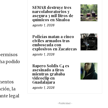
SEMAR destruye tres
narcolaboratorios y
asegura 3 mil litros de
químicos en Sinaloa
agosto 1, 2026
Policías matan a cinco
civiles armados tras
emboscada con
explosivos en Zacatecas
 permisos
agosto 1, 2026
 ha podido
Rapero Soldis C4 es
asesinado a tiros
mientras grababa
videoclip en
amentos
Guadalajara
agosto 1, 2026
ción, la
nte legal
-Publicidad -