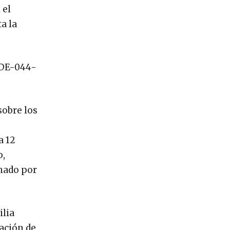
 el
a la
 DE-044-
sobre los
a 12
o,
onado por
ilia
mación de