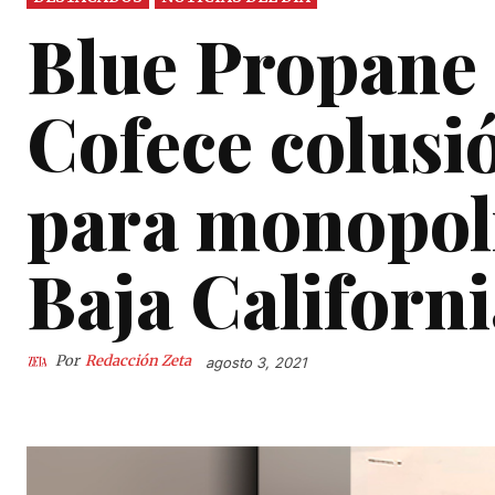
Blue Propane 
Cofece colusi
para monopoli
Baja Californi
Por
Redacción Zeta
agosto 3, 2021