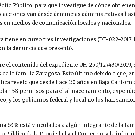
rédito Público, para que investigue de dónde obtienen
s acciones van desde denuncias administrativas hast
as en medios de comunicación locales y nacionales.
 tiene en curso tres investigaciones (DE-022-2017;
on la denuncia que presentó.
re el contenido del expediente UH-250/127430/2019, 
de la familia Zaragoza. Esto último debido a que, en
ica reveló que desde hace 20 años en Baja Californi
rolan 58 permisos para el almacenamiento, expendi
leo, y los gobiernos federal y local no los han sanci
nia 63% está vinculados a algún integrante de la fam
ro Público de la Propiedad y el Comercio, y la infor