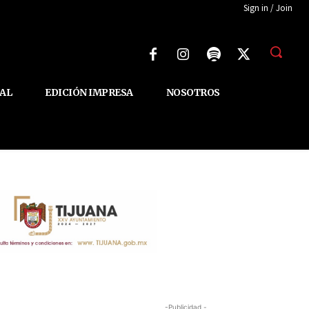
Sign in / Join
AL
EDICIÓN IMPRESA
NOSOTROS
-Publicidad -