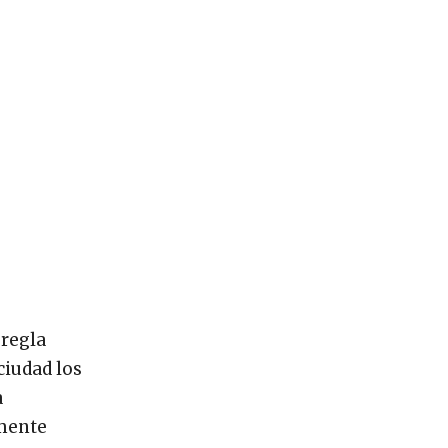
 regla
ciudad los
a
emente