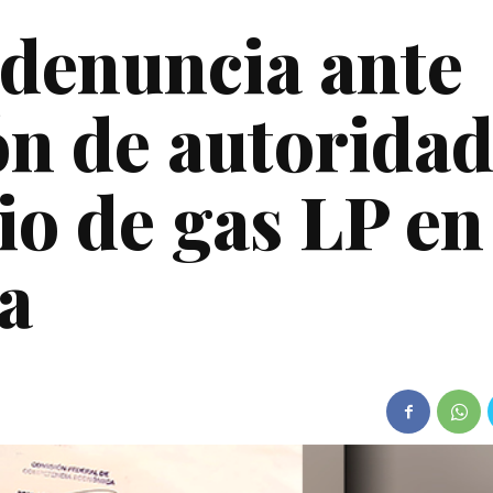
denuncia ante
ón de autorida
o de gas LP en
a