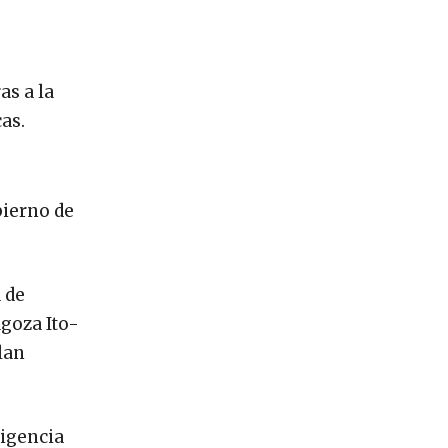
as a la
as.
bierno de
 de
goza Ito-
lan
ligencia