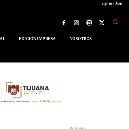
Sign in / Join
AL
EDICIÓN IMPRESA
NOSOTROS
-Publicidad -