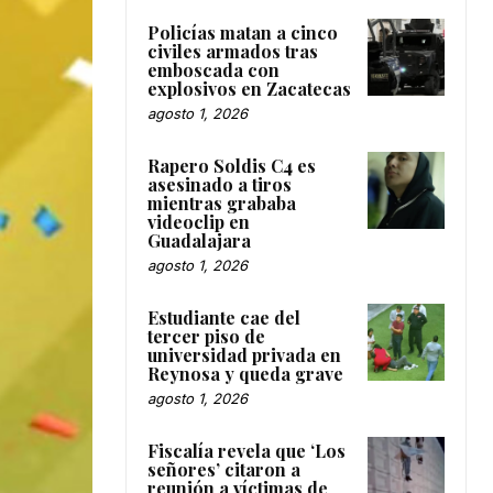
Policías matan a cinco
civiles armados tras
emboscada con
explosivos en Zacatecas
agosto 1, 2026
Rapero Soldis C4 es
asesinado a tiros
mientras grababa
videoclip en
Guadalajara
agosto 1, 2026
Estudiante cae del
tercer piso de
universidad privada en
Reynosa y queda grave
agosto 1, 2026
Fiscalía revela que ‘Los
señores’ citaron a
reunión a víctimas de