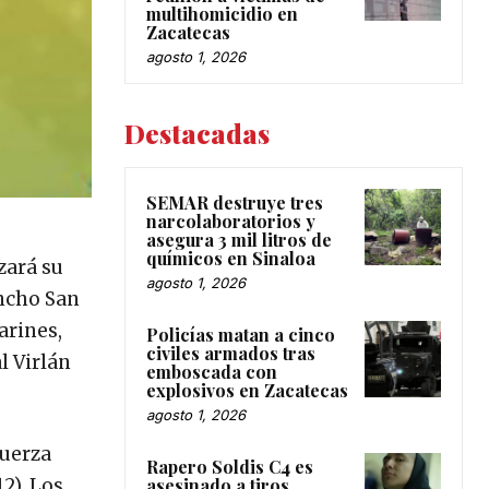
multihomicidio en
Zacatecas
agosto 1, 2026
Destacadas
SEMAR destruye tres
narcolaboratorios y
asegura 3 mil litros de
químicos en Sinaloa
zará su
agosto 1, 2026
ancho San
arines,
Policías matan a cinco
civiles armados tras
l Virlán
emboscada con
explosivos en Zacatecas
agosto 1, 2026
Fuerza
Rapero Soldis C4 es
asesinado a tiros
12), Los