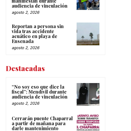
manifiestan durante
audiencia de vinculación
agosto 2, 2026
Reportan a persona sin
vida tras accidente
acuático en playa de
Ensenada
agosto 2, 2026
Destacadas
“No soy eso que dice la
fiscal”: Mendívil durante
audiencia de vinculación
agosto 2, 2026
Cerrarán puente Chaparral
a partir de mañana para
darle mantenimiento