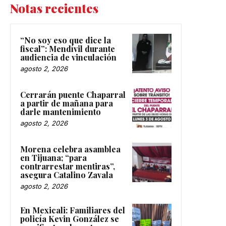
Notas recientes
“No soy eso que dice la
fiscal”: Mendívil durante
audiencia de vinculación
agosto 2, 2026
Cerrarán puente Chaparral
a partir de mañana para
darle mantenimiento
agosto 2, 2026
Morena celebra asamblea
en Tijuana; “para
contrarrestar mentiras”,
asegura Catalino Zavala
agosto 2, 2026
En Mexicali: Familiares del
policía Kevin González se