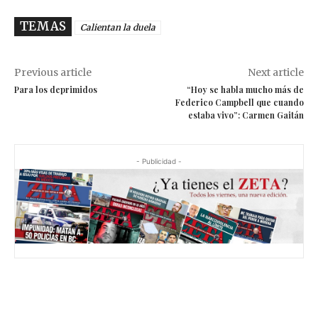
TEMAS
Calientan la duela
Previous article
Next article
Para los deprimidos
“Hoy se habla mucho más de
Federico Campbell que cuando
estaba vivo”: Carmen Gaitán
- Publicidad -