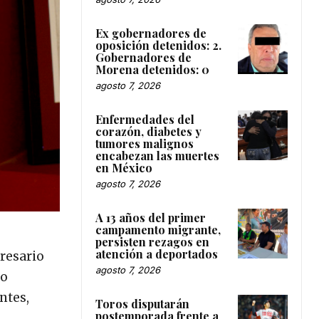
Ex gobernadores de
oposición detenidos: 2.
Gobernadores de
Morena detenidos: 0
agosto 7, 2026
Enfermedades del
corazón, diabetes y
tumores malignos
encabezan las muertes
en México
agosto 7, 2026
A 13 años del primer
campamento migrante,
persisten rezagos en
atención a deportados
presario
agosto 7, 2026
io
ntes,
Toros disputarán
postemporada frente a