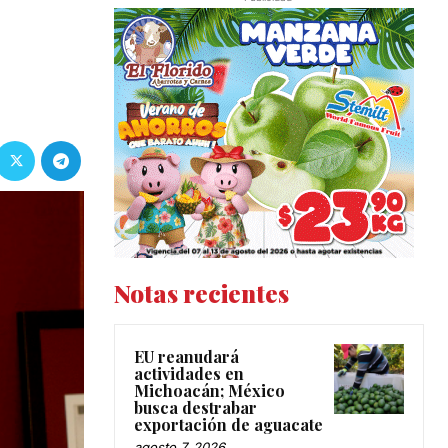
Notas recientes
EU reanudará
actividades en
Michoacán; México
busca destrabar
exportación de aguacate
agosto 7, 2026