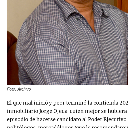
Foto: Archivo
El que mal inició y peor terminó la contienda 202
inmobiliario Jorge Ojeda, quien mejor se hubiera 
episodio de hacerse candidato al Poder Ejecutivo 
politólogos, mercadólogos (que le recomendaron