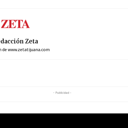
dacción Zeta
n de www.zetatijuana.com
- Publicidad -