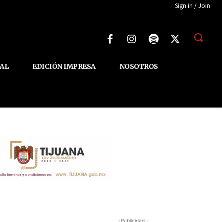
Sign in / Join
AL
EDICIÓN IMPRESA
NOSOTROS
-Publicidad -