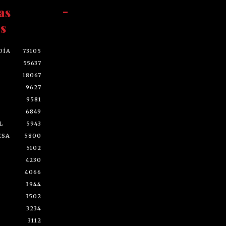
as
-
s
DÍA
73105
55637
18067
9627
9581
6849
L
5943
ESA
5800
5102
4230
4066
3944
3502
3234
3112