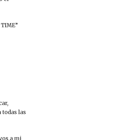
E TIME”
car,
 todas las
vos a mi