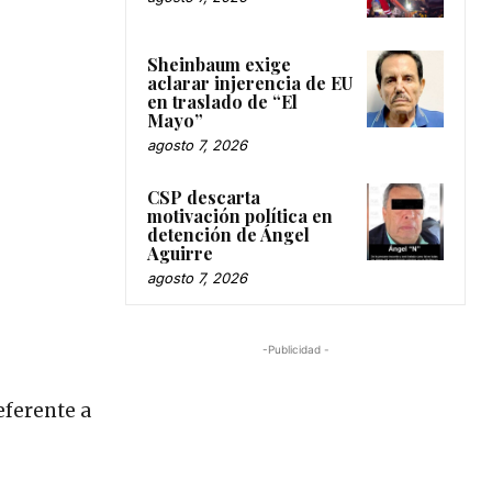
Sheinbaum exige
aclarar injerencia de EU
en traslado de “El
Mayo”
agosto 7, 2026
CSP descarta
motivación política en
detención de Ángel
Aguirre
agosto 7, 2026
-Publicidad -
eferente a