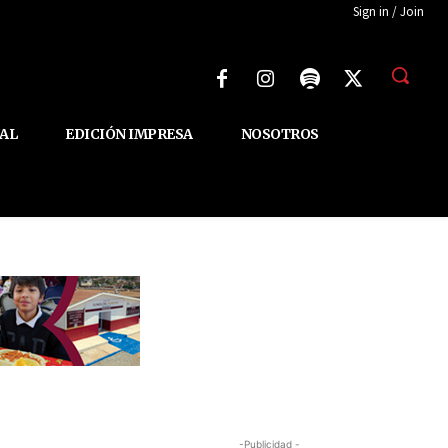
Sign in / Join
AL
EDICIÓN IMPRESA
NOSOTROS
-Publicidad -