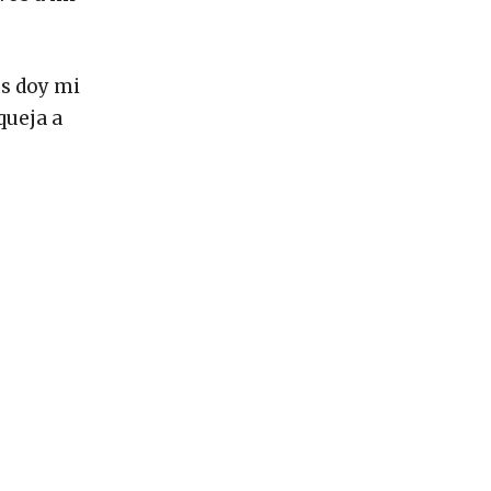
es doy mi
queja a