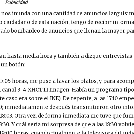
Publicidad
se nos inunda con una cantidad de anuncios larguísi
 ciudadano de esta nación, tengo de recibir informa
rado bombardeo de anuncios que llenan la mayor par
ran hasta media hora y también a dizque entrevistas
 un botón:
17:05 horas, me puse a lavar los platos, y para aco
o el canal 3-4 XHCTTI Imagen. Había un programa tip
e caso era sobre el INE). De repente, a las 17:10 emp
40; inmediatamente después transmitieron otro info
s 18:03. Otra vez, de forma inmediata me tuve que fum
:30. Y cuál sería mi sorpresa de que a las 18:30 volvi
9:00 horas, cuando finalmente la televisora difundi