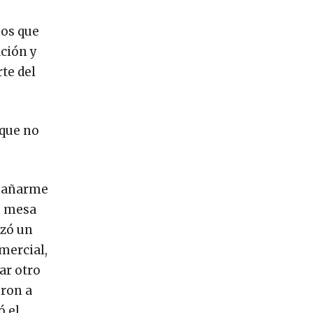
mos que
ción y
te del
 que no
mpañarme
o mesa
ezó un
mercial,
ar otro
eron a
ó el