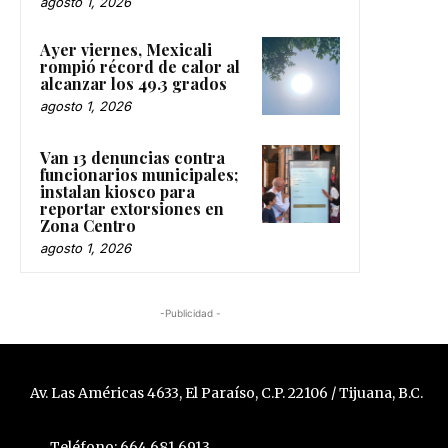
agosto 1, 2026
Ayer viernes, Mexicali
rompió récord de calor al
alcanzar los 49.3 grados
agosto 1, 2026
Van 13 denuncias contra
funcionarios municipales;
instalan kiosco para
reportar extorsiones en
Zona Centro
agosto 1, 2026
-Publicidad -
Av. Las Américas 4633, El Paraíso, C.P. 22106 / Tijuana, B.C.
Teléfono: 664 681 6913