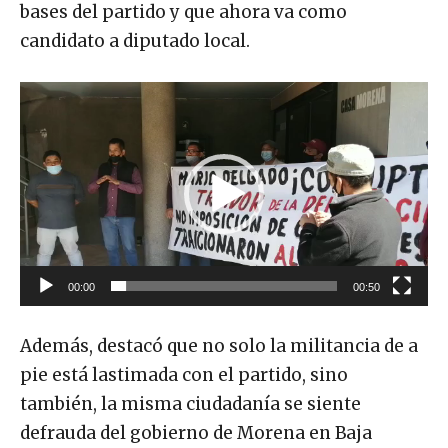
bases del partido y que ahora va como
candidato a diputado local.
R
e
p
r
o
d
u
00:00
00:50
c
t
Además, destacó que no solo la militancia de a
o
pie está lastimada con el partido, sino
r
también, la misma ciudadanía se siente
d
defrauda del gobierno de Morena en Baja
e