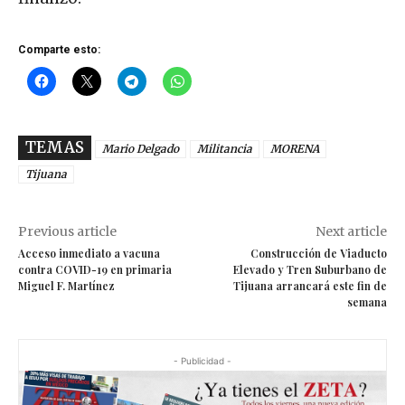
Comparte esto:
TEMAS
Mario Delgado
Militancia
MORENA
Tijuana
Previous article
Next article
Acceso inmediato a vacuna
Construcción de Viaducto
contra COVID-19 en primaria
Elevado y Tren Suburbano de
Miguel F. Martínez
Tijuana arrancará este fin de
semana
- Publicidad -