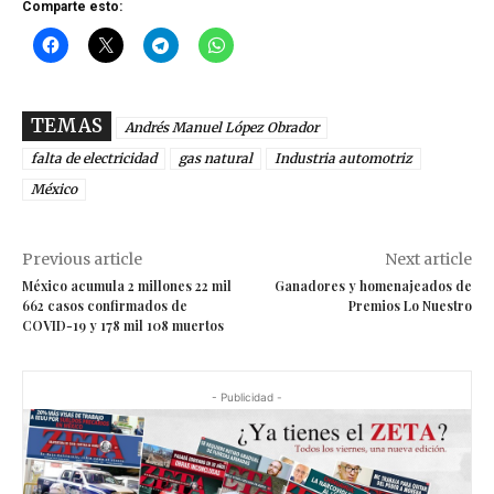
Comparte esto:
TEMAS
Andrés Manuel López Obrador
falta de electricidad
gas natural
Industria automotriz
México
Previous article
Next article
México acumula 2 millones 22 mil
Ganadores y homenajeados de
662 casos confirmados de
Premios Lo Nuestro
COVID-19 y 178 mil 108 muertos
- Publicidad -