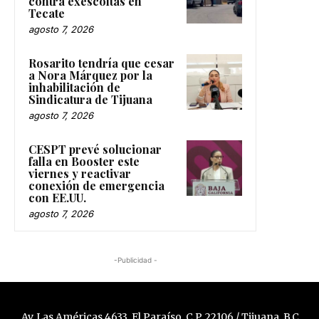
contra exescoltas en
Tecate
agosto 7, 2026
Rosarito tendría que cesar
a Nora Márquez por la
inhabilitación de
Sindicatura de Tijuana
agosto 7, 2026
CESPT prevé solucionar
falla en Booster este
viernes y reactivar
conexión de emergencia
con EE.UU.
agosto 7, 2026
-Publicidad -
Av. Las Américas 4633, El Paraíso, C.P. 22106 / Tijuana, B.C.