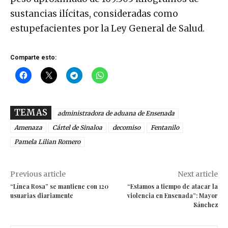
sustancias ilícitas, consideradas como
estupefacientes por la Ley General de Salud.
Comparte esto:
TEMAS
administradora de aduana de Ensenada
Amenaza
Cártel de Sinaloa
decomiso
Fentanilo
Pamela Lilian Romero
Previous article
Next article
“Línea Rosa” se mantiene con 120
“Estamos a tiempo de atacar la
usuarias diariamente
violencia en Ensenada”: Mayor
Sánchez