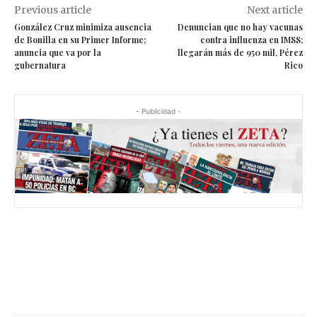
Previous article
Next article
González Cruz minimiza ausencia
Denuncian que no hay vacunas
de Bonilla en su Primer Informe;
contra influenza en IMSS;
anuncia que va por la
llegarán más de 950 mil, Pérez
gubernatura
Rico
- Publicidad -