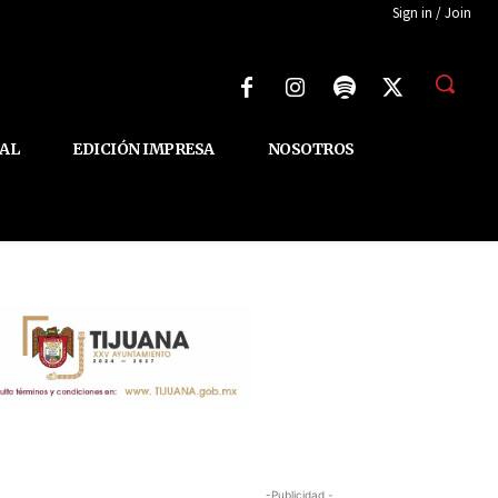
Sign in / Join
AL
EDICIÓN IMPRESA
NOSOTROS
-Publicidad -