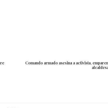
bre
Comando armado asesina a activista, emparen
alcaldes