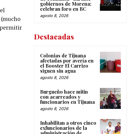
gobiernos de Morena;
celebran foro en BC
el
agosto 8, 2026
o (mucho
 permitir
Destacadas
Colonias de Tijuana
afectadas por avería en
el Booster El Carrizo
siguen sin agua
agosto 8, 2026
Burgueño hace mitin
con acarreados y
funcionarios en Tijuana
agosto 8, 2026
Inhabilitan a otros cinco
exfuncionarios de la
administración de