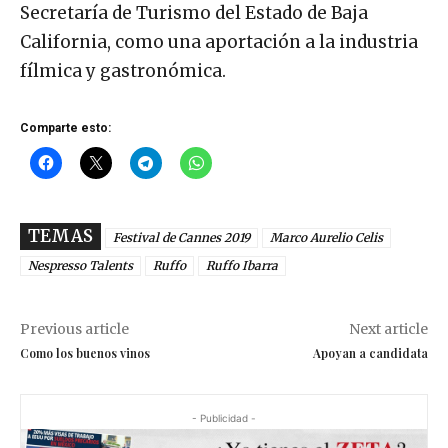
Secretaría de Turismo del Estado de Baja
California, como una aportación a la industria
fílmica y gastronómica.
Comparte esto:
TEMAS
Festival de Cannes 2019
Marco Aurelio Celis
Nespresso Talents
Ruffo
Ruffo Ibarra
Previous article
Next article
Como los buenos vinos
Apoyan a candidata
- Publicidad -