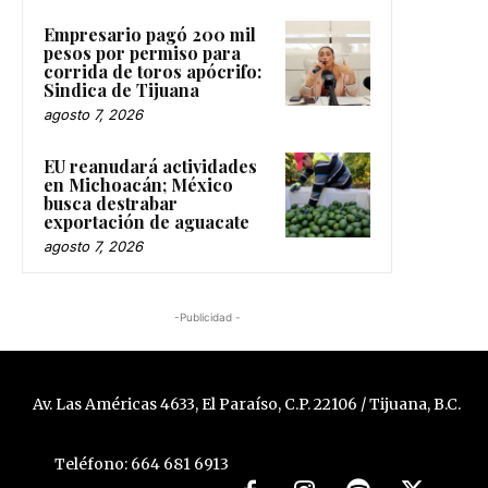
Empresario pagó 200 mil
pesos por permiso para
corrida de toros apócrifo:
Sindica de Tijuana
agosto 7, 2026
EU reanudará actividades
en Michoacán; México
busca destrabar
exportación de aguacate
agosto 7, 2026
-Publicidad -
Av. Las Américas 4633, El Paraíso, C.P. 22106 / Tijuana, B.C.
Teléfono: 664 681 6913