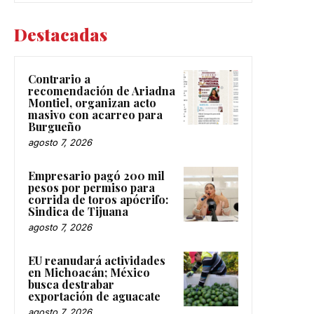
Destacadas
Contrario a
recomendación de Ariadna
Montiel, organizan acto
masivo con acarreo para
Burgueño
agosto 7, 2026
Empresario pagó 200 mil
pesos por permiso para
corrida de toros apócrifo:
Sindica de Tijuana
agosto 7, 2026
EU reanudará actividades
en Michoacán; México
busca destrabar
exportación de aguacate
agosto 7, 2026