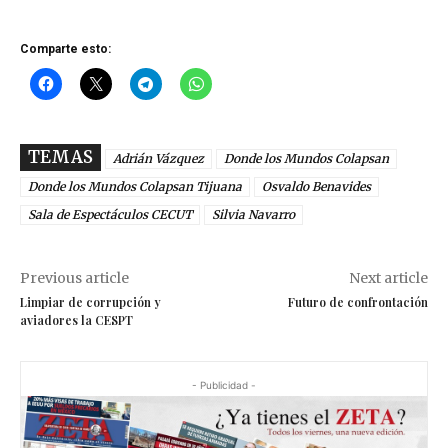
Comparte esto:
TEMAS
Adrián Vázquez
Donde los Mundos Colapsan
Donde los Mundos Colapsan Tijuana
Osvaldo Benavides
Sala de Espectáculos CECUT
Silvia Navarro
Previous article
Next article
Limpiar de corrupción y
Futuro de confrontación
aviadores la CESPT
- Publicidad -