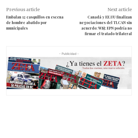
Previous article
Next article
Embalan 12 casquillos en escena
Canadá y EE.UU finalizan
de hombre abatido por
negociaciones del TLCAN sin
municipales
acuerdo: WSJ; EPN podría no
firmar el tratado trilateral
- Publicidad -