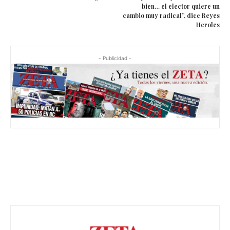
bien… el elector quiere un
cambio muy radical”, dice Reyes
Heroles
- Publicidad -