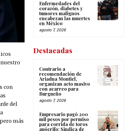
Enfermedades del
corazón, diabetes y
tumores malignos
encabezan las muertes
en México
agosto 7, 2026
Destacadas
micos
 nuestro
Contrario a
recomendación de
Ariadna Montiel,
organizan acto masivo
s con
con acarreo para
Burgueño
las
agosto 7, 2026
rde del
na
Empresario pagó 200
mil pesos por permiso
, pero más
para corrida de toros
apócrifo: Sindica de