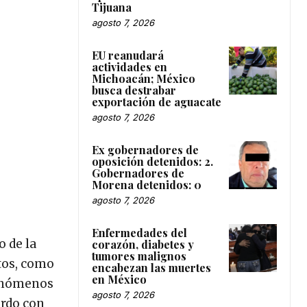
Tijuana
agosto 7, 2026
EU reanudará
actividades en
Michoacán; México
busca destrabar
exportación de aguacate
agosto 7, 2026
Ex gobernadores de
oposición detenidos: 2.
Gobernadores de
Morena detenidos: 0
agosto 7, 2026
Enfermedades del
o de la
corazón, diabetes y
tumores malignos
tos, como
encabezan las muertes
en México
fenómenos
agosto 7, 2026
erdo con