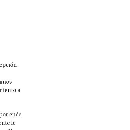
cepción
jamos
miento a
por ende,
ente le