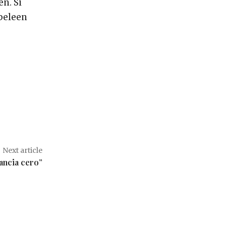
en. Si
 peleen
Next article
ancia cero”