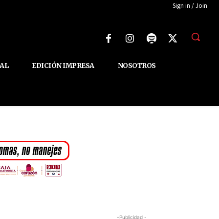
Sign in / Join
AL
EDICIÓN IMPRESA
NOSOTROS
-Publicidad -