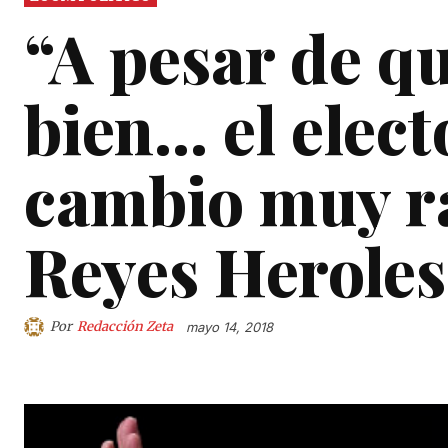
“A pesar de qu
bien… el elect
cambio muy ra
Reyes Heroles
Por
Redacción Zeta
mayo 14, 2018