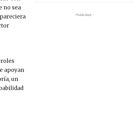
e no sea
-Publicidad -
 pareciera
ctor
eroles
ue apoyan
ría, un
babilidad