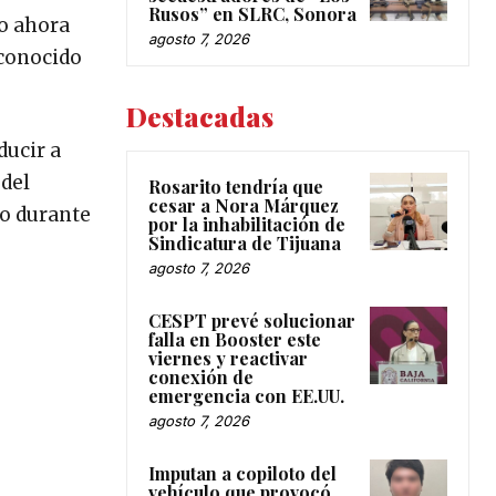
Rusos” en SLRC, Sonora
co ahora
agosto 7, 2026
 conocido
Destacadas
ducir a
 del
Rosarito tendría que
cesar a Nora Márquez
no durante
por la inhabilitación de
Sindicatura de Tijuana
agosto 7, 2026
CESPT prevé solucionar
falla en Booster este
viernes y reactivar
conexión de
emergencia con EE.UU.
agosto 7, 2026
Imputan a copiloto del
vehículo que provocó