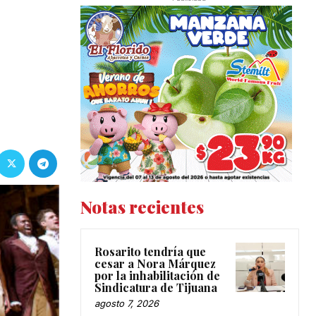
Notas recientes
Rosarito tendría que
cesar a Nora Márquez
por la inhabilitación de
Sindicatura de Tijuana
agosto 7, 2026