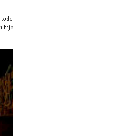
 todo
u hijo