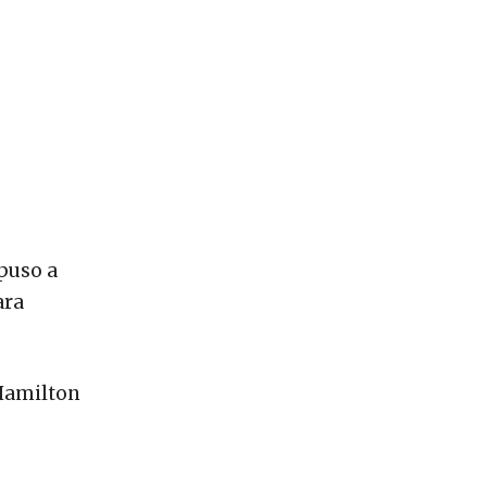
spuso a
ara
 Hamilton