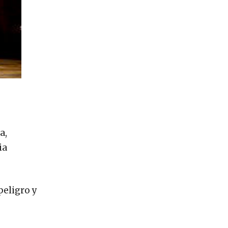
a,
ia
peligro y