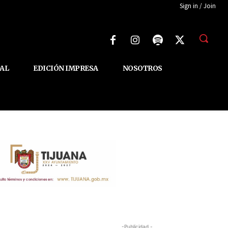
Sign in / Join
AL
EDICIÓN IMPRESA
NOSOTROS
-Publicidad -