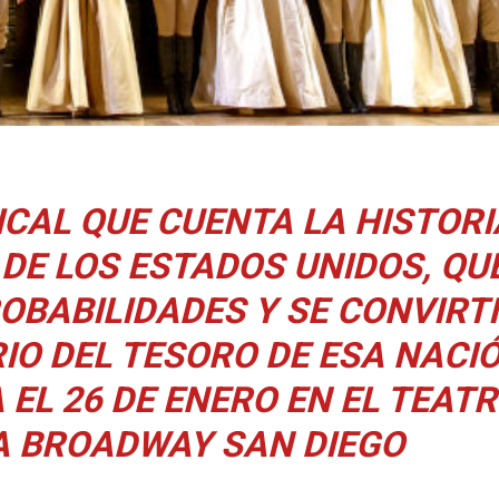
CAL QUE CUENTA LA HISTORI
DE LOS ESTADOS UNIDOS, QU
OBABILIDADES Y SE CONVIRT
IO DEL TESORO DE ESA NACIÓ
EL 26 DE ENERO EN EL TEAT
 A BROADWAY SAN DIEGO