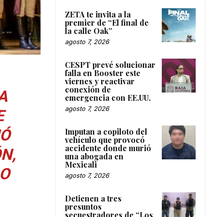
ZETA te invita a la
premier de “El final de
la calle Oak”
agosto 7, 2026
CESPT prevé solucionar
falla en Booster este
viernes y reactivar
conexión de
A
emergencia con EE.UU.
agosto 7, 2026
E
IÓ
Imputan a copiloto del
vehículo que provocó
accidente donde murió
N,
una abogada en
Mexicali
RO
agosto 7, 2026
Detienen a tres
presuntos
secuestradores de “Los