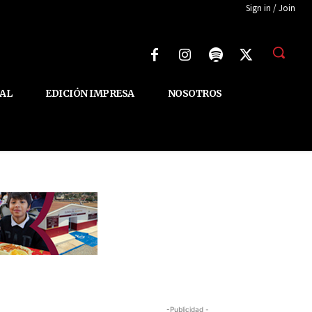
Sign in / Join
AL
EDICIÓN IMPRESA
NOSOTROS
-Publicidad -