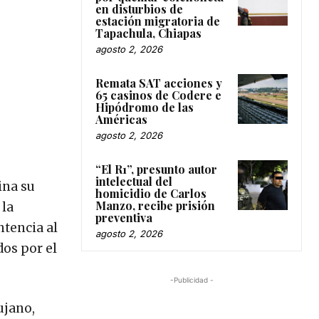
en disturbios de
estación migratoria de
Tapachula, Chiapas
agosto 2, 2026
Remata SAT acciones y
65 casinos de Codere e
Hipódromo de las
Américas
agosto 2, 2026
“El R1”, presunto autor
intelectual del
ina su
homicidio de Carlos
Manzo, recibe prisión
 la
preventiva
ntencia al
agosto 2, 2026
dos por el
-Publicidad -
ujano,