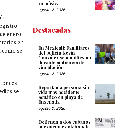
su música
agosto 2, 2026
 de
Registro
Destacadas
 de enero
atarios en
En Mexicali: Familiares
al como se
del policía Kevin
González se manifiestan
durante audiencia de
vinculación
agosto 2, 2026
ntonces
Reportan a persona sin
edios se
vida tras accidente
acuático en playa de
Ensenada
agosto 2, 2026
Detienen a dos cubanos
por quemar colchoneta