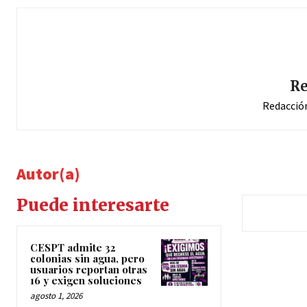
Re
Redacció
Autor(a)
Puede interesarte
CESPT admite 32
colonias sin agua, pero
usuarios reportan otras
16 y exigen soluciones
agosto 1, 2026