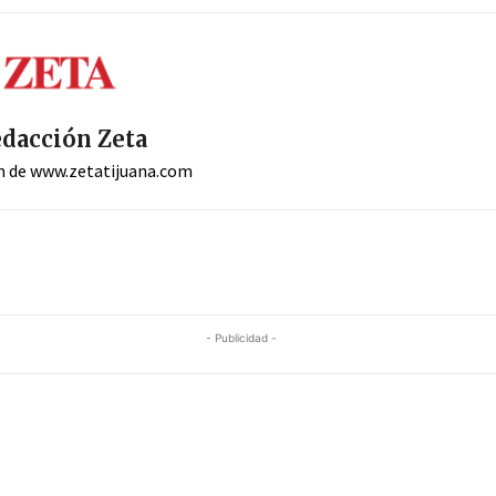
dacción Zeta
n de www.zetatijuana.com
- Publicidad -