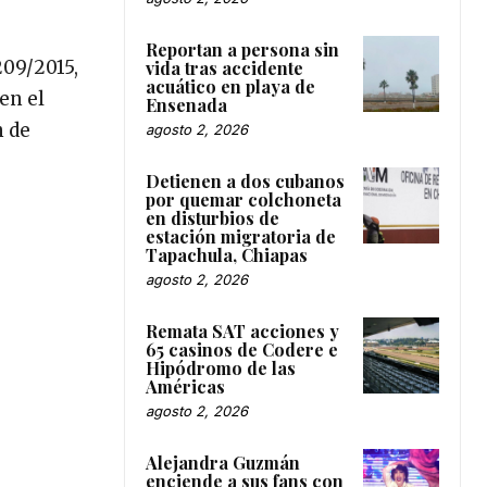
Reportan a persona sin
209/2015,
vida tras accidente
acuático en playa de
en el
Ensenada
n de
agosto 2, 2026
Detienen a dos cubanos
por quemar colchoneta
en disturbios de
estación migratoria de
Tapachula, Chiapas
agosto 2, 2026
Remata SAT acciones y
65 casinos de Codere e
Hipódromo de las
Américas
agosto 2, 2026
Alejandra Guzmán
enciende a sus fans con