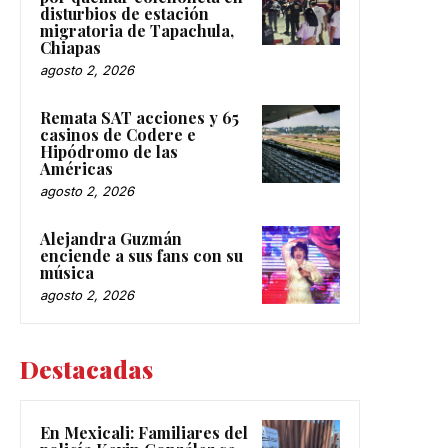
disturbios de estación
migratoria de Tapachula,
Chiapas
agosto 2, 2026
Remata SAT acciones y 65
casinos de Codere e
Hipódromo de las
Américas
agosto 2, 2026
Alejandra Guzmán
enciende a sus fans con su
música
agosto 2, 2026
Destacadas
En Mexicali: Familiares del